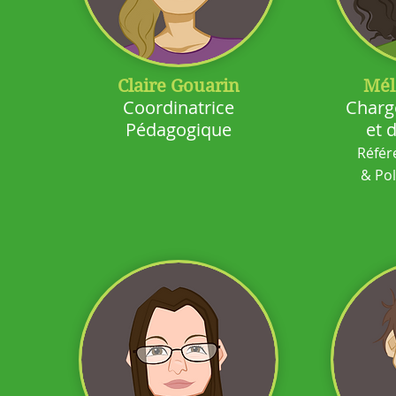
Claire Gouarin
Mél
Coordinatrice
Charg
Pédagogique
et 
Référ
& Pol