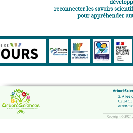
développe
reconnecter les savoirs scient
pour appréhender au
ArboréScie
3, Allée
02 34 53
arbores
Copyright
2024 A
©