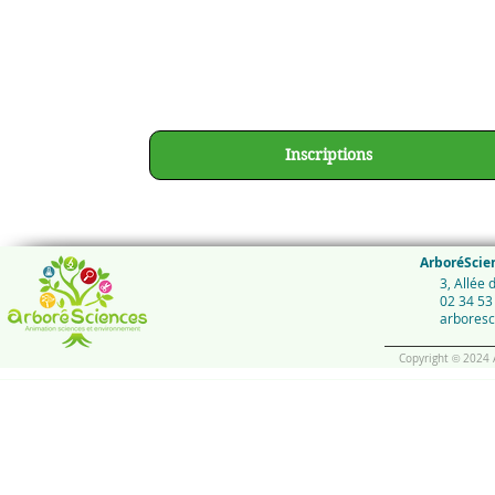
Inscriptions
ArboréScie
3, Allée
02 34 53
arbores
Copyright
2024 A
©